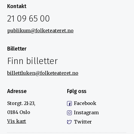
Kontakt
21 09 65 00
publikum@folketeateret.no
Billetter
Finn billetter
billettluken@folketeateret.no
Adresse
Følg oss
Storgt. 21-23,
Facebook
0184 Oslo
Instagram
Vis kart
Twitter