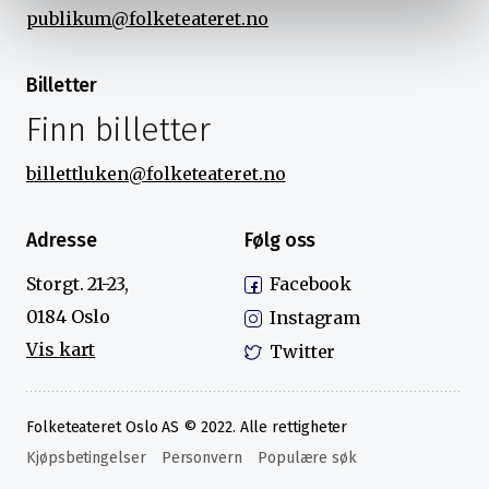
humor, Dag Sørås.
publikum@folketeateret.no
Doug Stanhope turnerer ikke om dagen, men har sagt
ja til å komme ut av dvale for et kort Skandinavia-
besøk. Dette blir garantert en kveld utenom det
Billetter
vanlige!
Finn billetter
billettluken@folketeateret.no
Adresse
Følg oss
Storgt. 21-23,
Facebook
0184 Oslo
Instagram
Vis kart
Twitter
Folketeateret Oslo AS © 2022. Alle rettigheter
Kjøpsbetingelser
Personvern
Populære søk