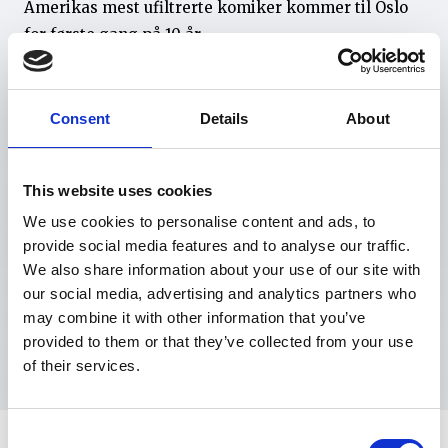
Amerikas mest ufiltrerte komiker kommer til Oslo
for første gang på 10 år
Kjøp billetter
Consent
Details
About
Kategori
Spilles
This website uses cookies
Standup
Lørdag 24. mai kl. 19.30
We use cookies to personalise content and ads, to
Varighet
Nedre aldersgrense 3 år
provide social media features and to analyse our traffic.
Anbefalt fra:
2 timer
We also share information about your use of our site with
fra 15 år
our social media, advertising and analytics partners who
may combine it with other information that you’ve
Pris
Ansvarlig arrangør
provided to them or that they’ve collected from your use
Ingen tilgjengelige priser
Gråbein Production
of their services.
Consent